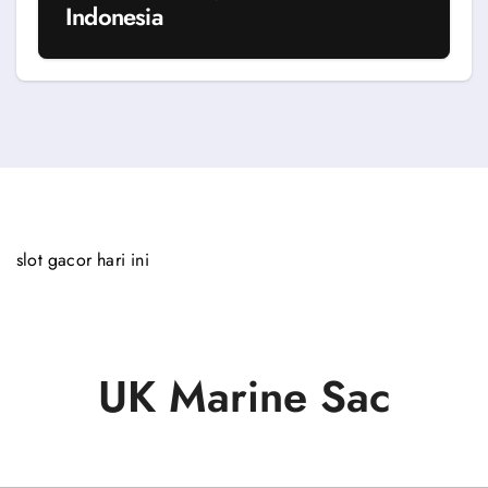
Indonesia
slot gacor hari ini
UK Marine Sac