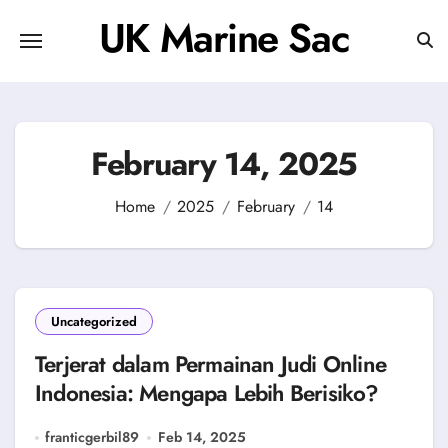
Skip
UK Marine Sac
to
content
February 14, 2025
Home
2025
February
14
Uncategorized
Terjerat dalam Permainan Judi Online
Indonesia: Mengapa Lebih Berisiko?
franticgerbil89
Feb 14, 2025