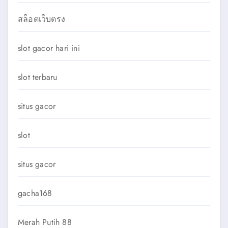
สล็อตเว็บตรง
slot gacor hari ini
slot terbaru
situs gacor
slot
situs gacor
gacha168
Merah Putih 88