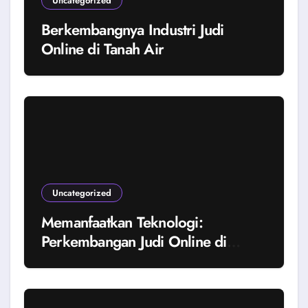
Uncategorized
Berkembangnya Industri Judi
Online di Tanah Air
Uncategorized
Memanfaatkan Teknologi:
Perkembangan Judi Online di
Indonesia