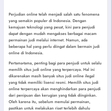
Perjudian online telah menjadi salah satu fenomena
yang semakin populer di Indonesia. Dengan
kemajuan teknologi yang pesat, kini para penjudi
dapat dengan mudah mengakses berbagai macam
permainan judi melalui internet. Namun, ada
beberapa hal yang perlu diingat dalam bermain judi
online di Indonesia.
Pertama-tama, penting bagi para penjudi untuk selalu
memilih situs judi online yang terpercaya. Hal ini
dikarenakan masih banyak situs judi online ilegal
yang tidak memiliki lisensi resmi. Memilih situs judi
online terpercaya akan menghindarkan para penjudi
dari penipuan dan kerugian yang tidak diinginkan.
Oleh karena itu, sebelum memulai permainan,
pastikan untuk melakukan riset terlebih dahulu