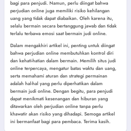
bagi para penjudi. Namun, perlu diingat bahwa
perjudian online juga memiliki risiko kehilangan
uang yang tidak dapat diabaikan. Oleh karena itu,
selalu bermain secara bertanggung jawab dan tidak
terlalu terbawa emosi saat bermain judi online.
Dalam mengakhiri artikel ini, penting untuk diingat
bahwa perjudian online membutuhkan kontrol diri
dan kehati-hatian dalam bermain. Memilih situs judi
online terpercaya, mengatur batas waktu dan uang,
serta memahami aturan dan strategi permainan
adalah hal-hal yang perlu diperhatikan dalam
bermain judi online. Dengan begitu, para penjudi
dapat menikmati kesenangan dan hiburan yang
ditawarkan oleh perjudian online tanpa perlu
khawatir akan risiko yang dihadapi. Semoga artikel
ini bermanfaat bagi para pembaca. Terima kasih.