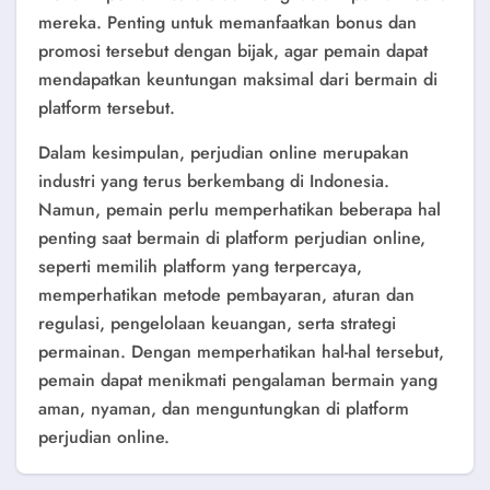
mereka. Penting untuk memanfaatkan bonus dan
promosi tersebut dengan bijak, agar pemain dapat
mendapatkan keuntungan maksimal dari bermain di
platform tersebut.
Dalam kesimpulan, perjudian online merupakan
industri yang terus berkembang di Indonesia.
Namun, pemain perlu memperhatikan beberapa hal
penting saat bermain di platform perjudian online,
seperti memilih platform yang terpercaya,
memperhatikan metode pembayaran, aturan dan
regulasi, pengelolaan keuangan, serta strategi
permainan. Dengan memperhatikan hal-hal tersebut,
pemain dapat menikmati pengalaman bermain yang
aman, nyaman, dan menguntungkan di platform
perjudian online.