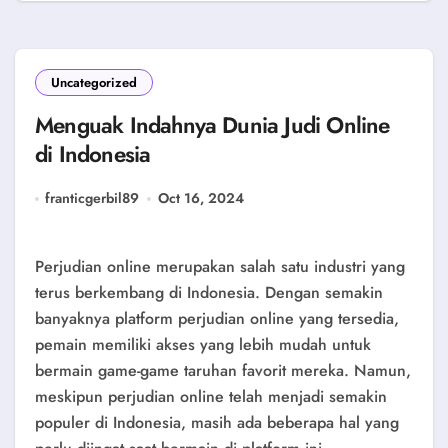
Uncategorized
Menguak Indahnya Dunia Judi Online
di Indonesia
franticgerbil89
Oct 16, 2024
Perjudian online merupakan salah satu industri yang
terus berkembang di Indonesia. Dengan semakin
banyaknya platform perjudian online yang tersedia,
pemain memiliki akses yang lebih mudah untuk
bermain game-game taruhan favorit mereka. Namun,
meskipun perjudian online telah menjadi semakin
populer di Indonesia, masih ada beberapa hal yang